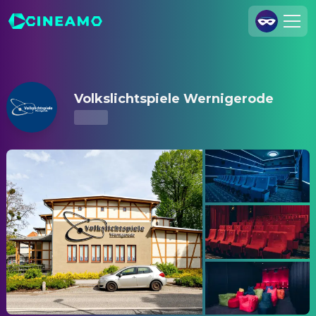
Volkslichtspiele Wernigerode – Showtimes & Tickets
Join Us
Log In
Volkslichtspiele Wernigerode
Cineamo for Business
Contact
Legal Notice
Data Security
Privacy Settings