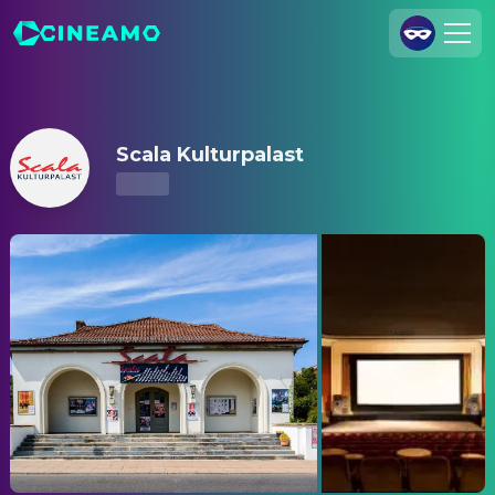
Scala Kulturpalast – Showtimes & Tickets
Join Us
Log In
Scala Kulturpalast
Cineamo for Business
Contact
Legal Notice
Data Security
Privacy Settings