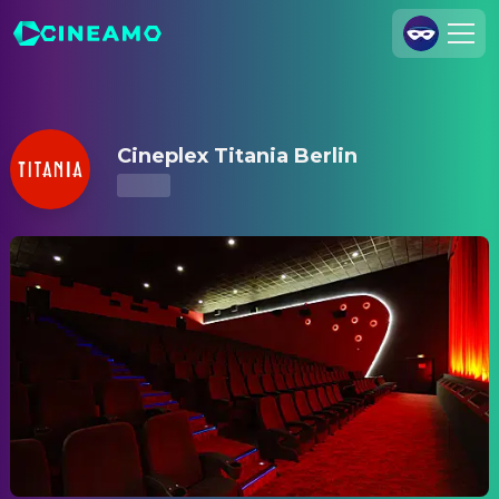
Cineplex Titania Berlin – Kinoprogramm & Tickets
Registrieren
Anmelden
Cineplex Titania Berlin
Cineamo für Unternehmen
Kontakt
Impressum
Datenschutzerklärung
Datenschutzeinstellungen