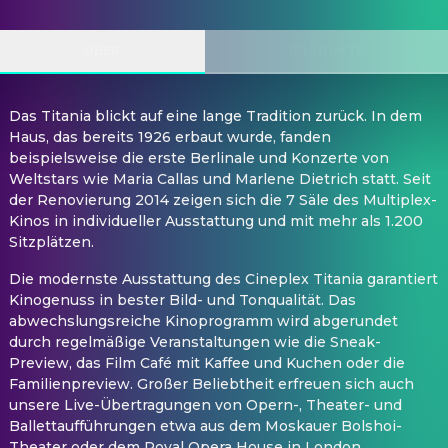
ÜBER
PRODUKTE
Das Titania blickt auf eine lange Tradition zurück. In dem
Haus, das bereits 1926 erbaut wurde, fanden
beispielsweise die erste Berlinale und Konzerte von
Weltstars wie Maria Callas und Marlene Dietrich statt. Seit
der Renovierung 2014 zeigen sich die 7 Säle des Multiplex-
Kinos in individueller Ausstattung und mit mehr als 1.200
Sitzplätzen.
Die modernste Ausstattung des Cineplex Titania garantiert
Kinogenuss in bester Bild- und Tonqualität. Das
abwechslungsreiche Kinoprogramm wird abgerundet
durch regelmäßige Veranstaltungen wie die Sneak-
Preview, das Film Café mit Kaffee und Kuchen oder die
Familienpreview. Großer Beliebtheit erfreuen sich auch
unsere Live-Übertragungen von Opern-, Theater- und
Ballettaufführungen etwa aus dem Moskauer Bolshoi-
Theater oder dem Royal Opera House in London.