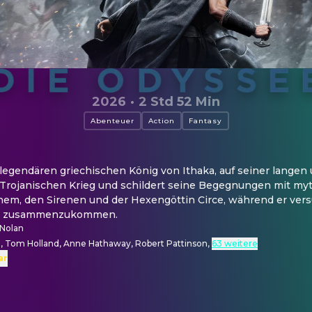
2026
·
2 Std 52 Min
Abenteuer
Action
Fantasy
legendären griechischen König von Ithaka, auf seiner langen 
Trojanischen Krieg und schildert seine Begegnungen mit my
m, den Sirenen und der Hexengöttin Circe, während er versu
pe zusammenzukommen.
 Nolan
 Tom Holland, Anne Hathaway, Robert Pattinson
,
63 weitere
ar