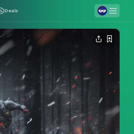
Deals
Registrieren
Anmelden
Cineamo für Unternehmen
Kontakt
Impressum
Datenschutzerklärung
Datenschutzeinstellungen