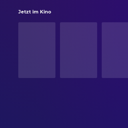
The Odyssey
Jetzt im Kino
STATUS
Veröffentlicht
ERSCHEINUNGSDATUM
2026-07-16
ORIGINALSPRACHE
Englisch
PRODUKTIONSLAND
Vereinigtes Königreich, Vereinigte Staaten
BUDGET
$250,000,000.00
EINNAHMEN
$930,896,155.00