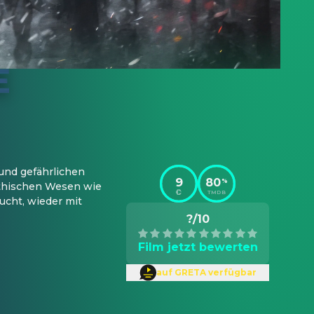
und gefährlichen 
9
80
%
thischen Wesen wie 
TMDB
cht, wieder mit 
?/10
Film jetzt bewerten
auf GRETA verfügbar