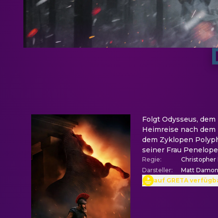
Folgt Odysseus, dem 
Heimreise nach dem 
dem Zyklopen Polyphe
seiner Frau Penelo
Regie
:
Christopher
Darsteller
:
Matt Damon,
auf GRETA verfügb