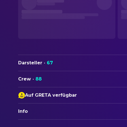
Darsteller
·
67
Crew
·
88
Auf GRETA verfügbar
Untertitel
Info
Audiodeskription
ORIGINALTITEL