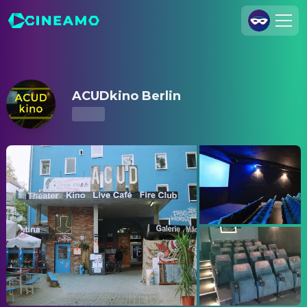
ACUDkino Berlin – Kinoprogramm & Tickets
Registrieren
Anmelden
ACUDkino Berlin
Cineamo für Unternehmen
Kontakt
Impressum
Datenschutzerklärung
Datenschutzeinstellungen