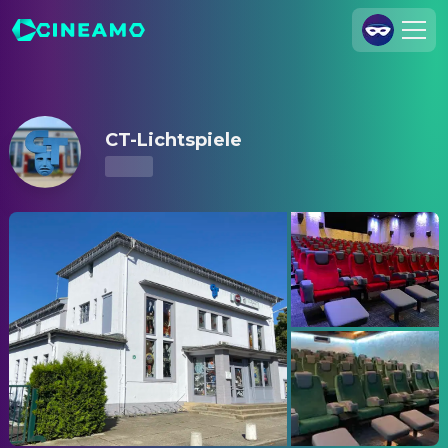
CT-Lichtspiele – Showtimes & Tickets
Join Us
Log In
CT-Lichtspiele
Cineamo for Business
Contact
Legal Notice
Data Security
Privacy Settings