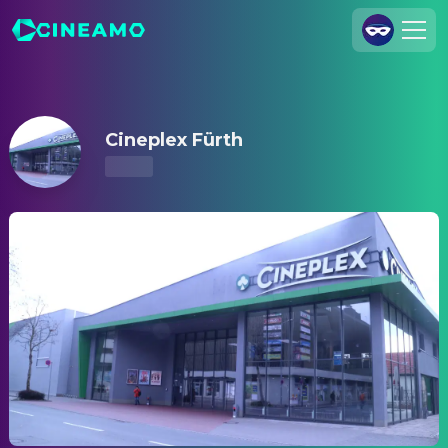
Cineplex Fürth – Showtimes & Tickets
Join Us
Log In
Cineplex Fürth
Cineamo for Business
Contact
Legal Notice
Data Security
Privacy Settings