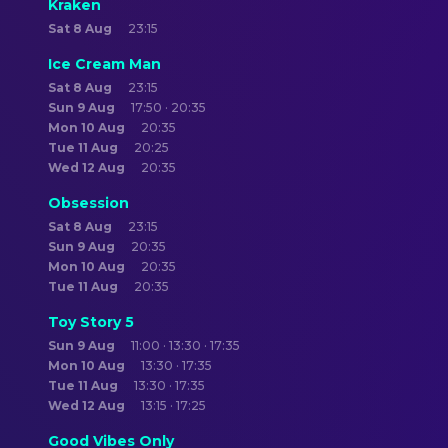
Kraken
Sat 8 Aug
23:15
Ice Cream Man
Sat 8 Aug
23:15
Sun 9 Aug
17:50 · 20:35
Mon 10 Aug
20:35
Tue 11 Aug
20:25
Wed 12 Aug
20:35
Obsession
Sat 8 Aug
23:15
Sun 9 Aug
20:35
Mon 10 Aug
20:35
Tue 11 Aug
20:35
Toy Story 5
Sun 9 Aug
11:00 · 13:30 · 17:35
Mon 10 Aug
13:30 · 17:35
Tue 11 Aug
13:30 · 17:35
Wed 12 Aug
13:15 · 17:25
Good Vibes Only