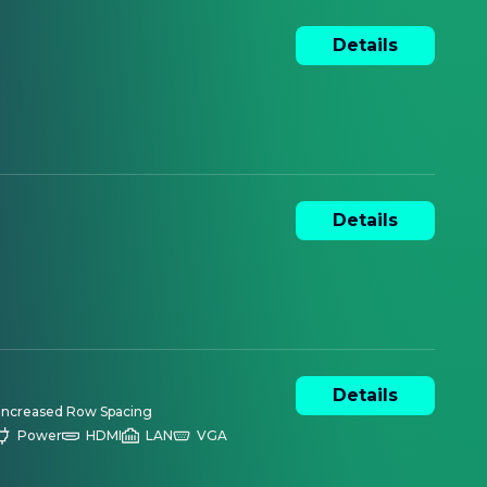
Details
Details
Details
Increased Row Spacing
Power
HDMI
LAN
VGA