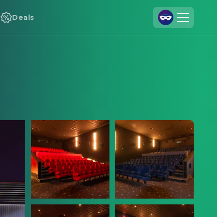
Deals
Join Us
Log In
Cineamo for Business
Contact
Legal Notice
Data Security
Privacy Settings