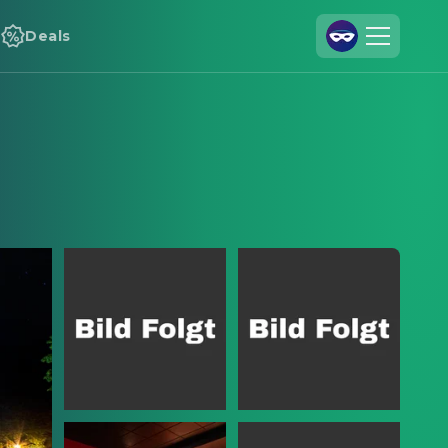
Deals
Join Us
Log In
Cineamo for Business
Contact
Legal Notice
Data Security
Privacy Settings