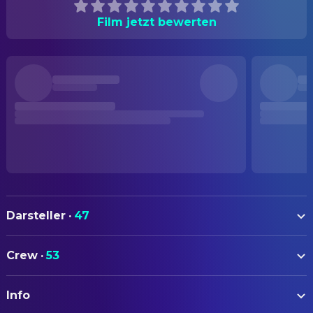
Film jetzt bewerten
Darsteller
·
47
Harrison Ford
John Book
Crew
·
53
Kelly McGillis
Rachel
AUTOREN
Josef Sommer
Schaeffer
Info
Earl W. Wallace
Drehbuch
Lukas Haas
Samuel