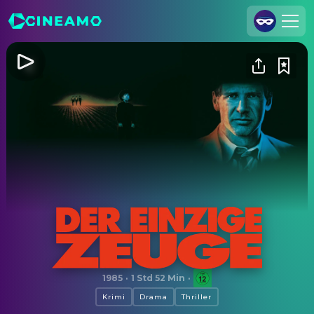
Registrieren
Anmelden
Cineamo für Unternehmen
Kontakt
Impressum
Datenschutzerklärung
Datenschutzeinstellungen
Der einzige Zeuge
1985
·
1 Std 52 Min
·
Krimi
Drama
Thriller