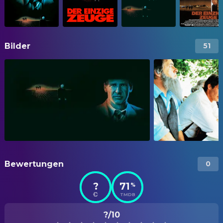
Bilder
51
Bewertungen
0
?
71
%
TMDB
?/10