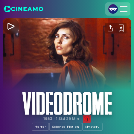
Registrieren
Anmelden
Cineamo für Unternehmen
Kontakt
Impressum
Datenschutzerklärung
Datenschutzeinstellungen
Videodrome
1983
·
1 Std 29 Min
·
Horror
Science-Fiction
Mystery