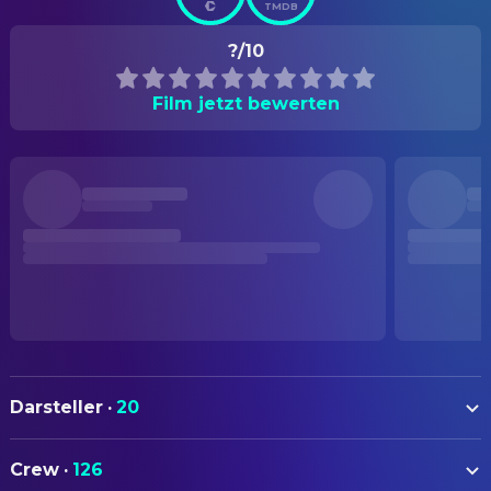
TMDB
?/10
Film jetzt bewerten
Darsteller
·
20
James Woods
Max Renn
Crew
·
126
Debbie Harry
Nicki Brand