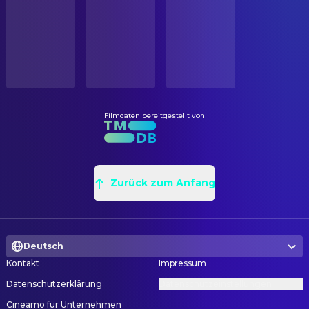
Veröffentlicht
Eduardo Valenzuela
Produzent
ORIGINALSPRACHE
REGIE
Spanisch
Eduardo Valenzuela
Regie
BUDGET
$200.00
Filmdaten bereitgestellt von
Zurück zum Anfang
Deutsch
Kontakt
Impressum
Datenschutzerklärung
Datenschutzeinstellungen
Cineamo für Unternehmen