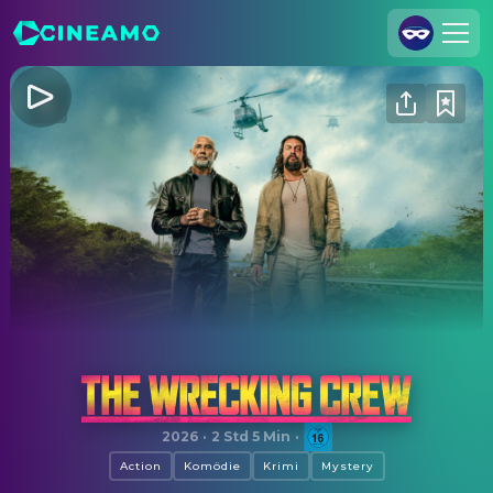
Registrieren
Anmelden
Cineamo für Unternehmen
Kontakt
Impressum
Datenschutzerklärung
Datenschutzeinstellungen
The Wrecking Crew
2026
·
2 Std 5 Min
·
Action
Komödie
Krimi
Mystery