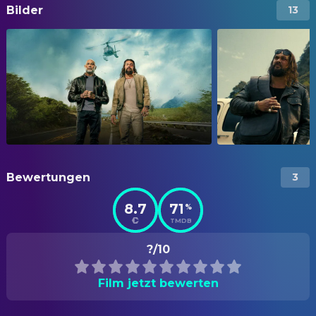
Bilder
13
Bewertungen
3
8.7
71
%
TMDB
?/10
Film jetzt bewerten