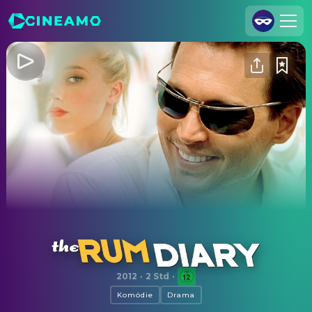
Registrieren
Anmelden
Cineamo für Unternehmen
Kontakt
Impressum
Datenschutzerklärung
Datenschutzeinstellungen
The Rum Diary
2012
·
2 Std
·
Komödie
Drama