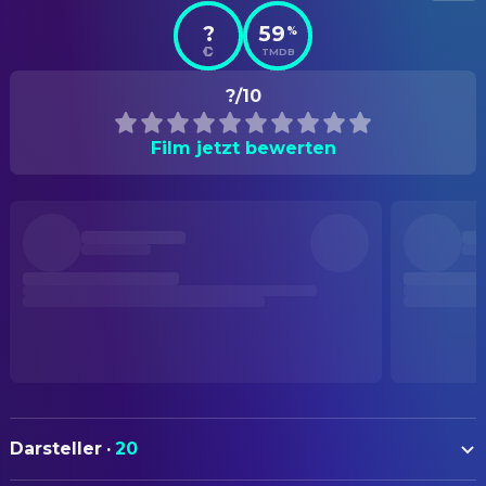
?
59
%
TMDB
?/10
Film jetzt bewerten
Darsteller
·
20