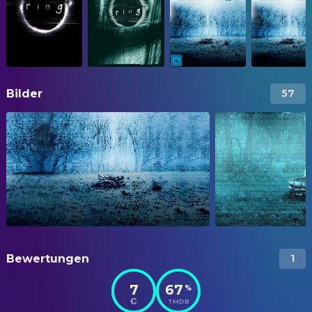
Bilder
57
Bewertungen
1
7
67
%
TMDB