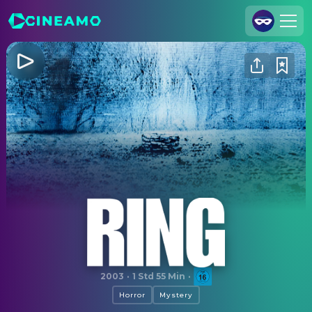
Registrieren
Anmelden
Cineamo für Unternehmen
Kontakt
Impressum
Datenschutzerklärung
Datenschutzeinstellungen
Ring
2003
·
1 Std 55 Min
·
Horror
Mystery