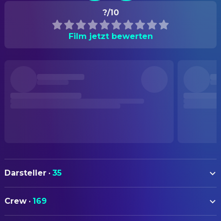
?/10
Film jetzt bewerten
Darsteller
·
35
Naomi Watts
Rachel Keller
Crew
·
169
Martin Henderson
Noah Clay
AUTOREN