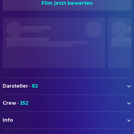
Film jetzt bewerten
Darsteller
·
82
Keanu Reeves
Neo
Crew
·
252
Laurence Fishburne
Morpheus
AUTOREN
Carrie-Anne Moss
Trinity
Info
Lana Wachowski
Drehbuch
Hugo Weaving
Agent Smith
Lilly Wachowski
Drehbuch