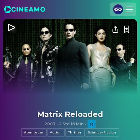
Registrieren
Anmelden
Cineamo für Unternehmen
Kontakt
Impressum
Datenschutzerklärung
Datenschutzeinstellungen
Matrix Reloaded
2003
·
2 Std 18 Min
·
Abenteuer
Action
Thriller
Science-Fiction