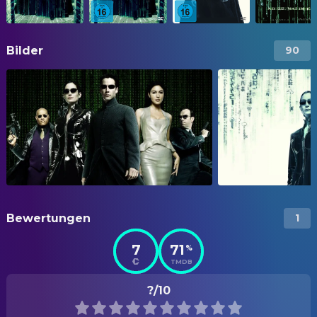
Bilder
90
Bewertungen
1
7
71
%
TMDB
?/10