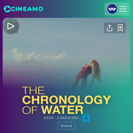
Registrieren
Anmelden
Cineamo für Unternehmen
Kontakt
Impressum
Datenschutzerklärung
Datenschutzeinstellungen
The Chronology of Water
2026
·
2 Std 8 Min
·
Drama