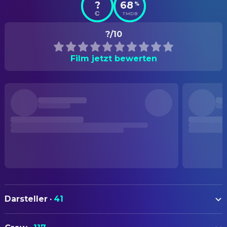
?
68
%
TMDB
?/10
Film jetzt bewerten
Darsteller
·
41
Imogen Poots
Lidia Yuknavitch