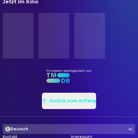
Jetzt im Kino
Teenage Mutant Ninja Turtles
STATUS
Veröffentlicht
ORIGINALSPRACHE
Englisch
Filmdaten bereitgestellt von
Zurück zum Anfang
Deutsch
Kontakt
Impressum