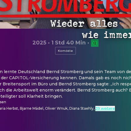
2025
·
1 Std 40 Min
·
Komödie
en lernte Deutschland Bernd Stromberg und sein Team von der
 der CAPITOL-Versicherung kennen. Damals gab es noch nicht
 Breitensport im Büro und Bernd Stromberg sagte: „Ich respek
ich die Arbeitswelt enorm verändert. Bernd Stromberg auch? E
eiligter soll Klarheit bringen.
usen
ria Herbst, Bjarne Mädel, Oliver Wnuk, Diana Staehly
,
39 weitere