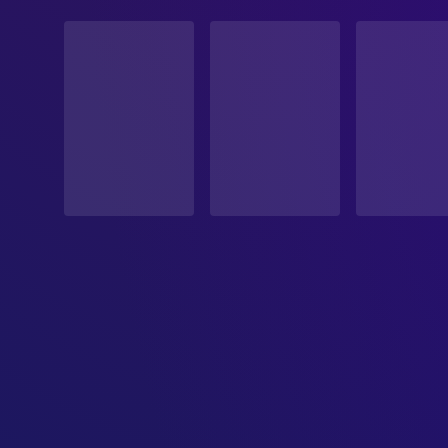
STATUS
Veröffentlicht
ERSCHEINUNGSDATUM
2025-12-04
ORIGINALSPRACHE
Deutsch
PRODUKTIONSLAND
Deutschland
EINNAHMEN
$9,651,864.00