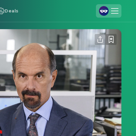
Deals
Registrieren
Anmelden
Cineamo für Unternehmen
Kontakt
Impressum
Datenschutzerklärung
Datenschutzeinstellungen