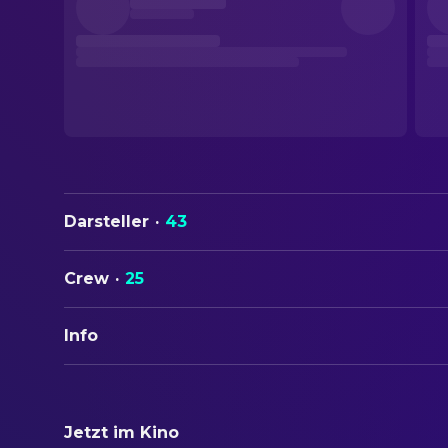
Darsteller
·
43
Crew
·
25
Info
ORIGINALTITEL
Stromberg - Wieder alles wie immer
Jetzt im Kino