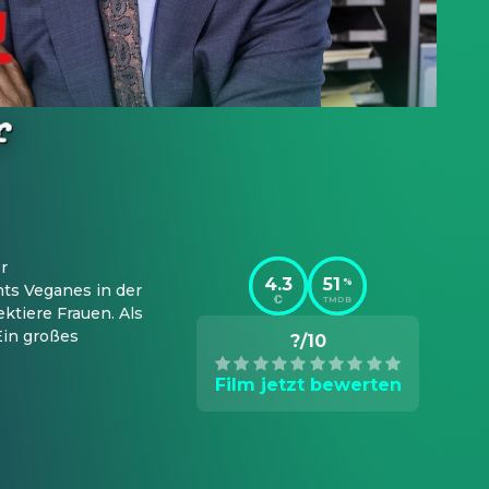
 
4.3
51
%
s Veganes in der 
TMDB
tiere Frauen. Als 
in großes 
?/10
Film jetzt bewerten