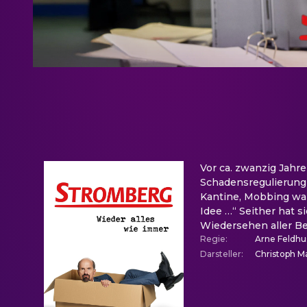
Vor ca. zwanzig Jahr
Schadensregulierung
Kantine, Mobbing war
Idee …“ Seither hat s
Wiedersehen aller Bet
Regie
:
Arne Feldh
Darsteller
:
Christoph Ma