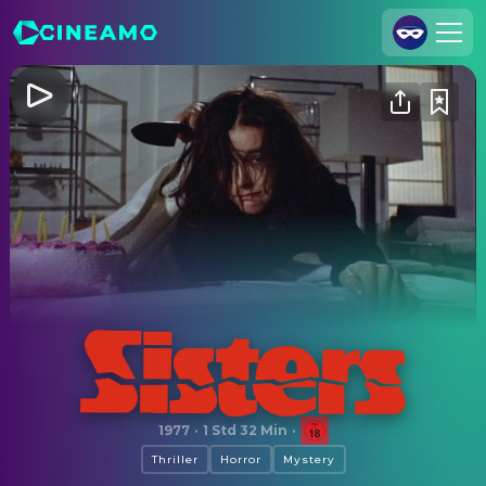
Registrieren
Anmelden
Cineamo für Unternehmen
Kontakt
Impressum
Datenschutzerklärung
Datenschutzeinstellungen
Die Schwestern des Bösen
1977
·
1 Std 32 Min
·
Thriller
Horror
Mystery