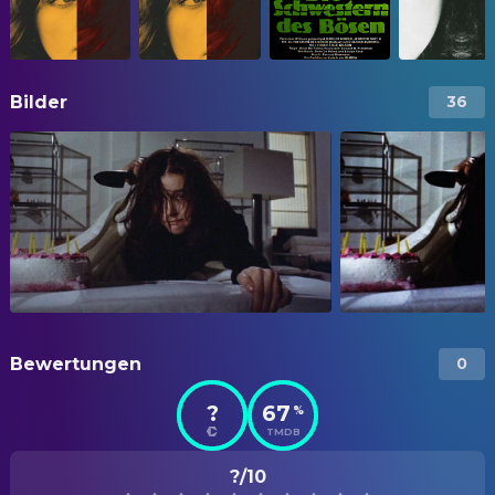
Bilder
36
Bewertungen
0
?
67
%
TMDB
?/10