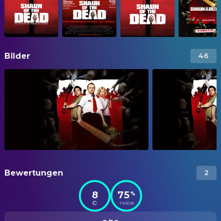
Bilder
46
Bewertungen
2
8
75
%
TMDB