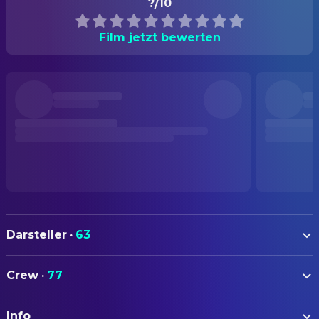
?/10
Film jetzt bewerten
Darsteller
·
63
Simon Pegg
Shaun
Crew
·
77
Nick Frost
Ed
AUTOREN
Kate Ashfield
Liz
Info