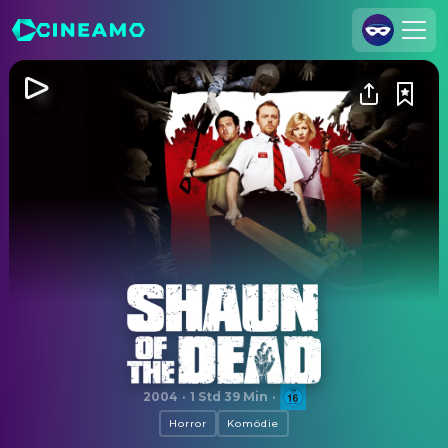
Registrieren
Anmelden
Cineamo für Unternehmen
Kontakt
Impressum
Datenschutzerklärung
Datenschutzeinstellungen
Shaun of the Dead
2004
·
1 Std 39 Min
·
Horror
Komödie