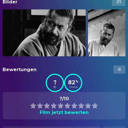
Bilder
21
Bewertungen
0
?
82
%
TMDB
?/10
Film jetzt bewerten