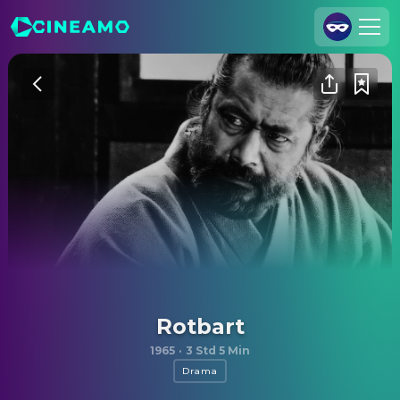
Registrieren
Anmelden
Cineamo für Unternehmen
Kontakt
Impressum
Datenschutzerklärung
Datenschutzeinstellungen
Rotbart
1965
·
3 Std 5 Min
Drama