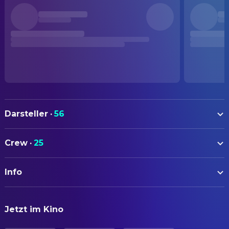
Darsteller
·
56
Toshirō Mifune
Dr. Kyojio Niide ("Red Beard")
Crew
·
25
Yūzō Kayama
Dr. Noboru Yasumoto
AUTOREN
Tsutomu Yamazaki
Sahachi
Info
Ryuzo Kikushima
Drehbuch
Reiko Dan
Osugi
Akira Kurosawa
Drehbuch
ORIGINALTITEL
Miyuki Kuwano
Onaka
Jetzt im Kino
赤ひげ
Hideo Oguni
Drehbuch
Kyōko Kagawa
Madwoman ("The Mantis")
Masato Ide
Drehbuch