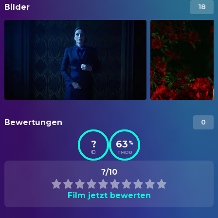
Bilder
18
Bewertungen
0
?
63
%
TMDB
?/10
Film jetzt bewerten