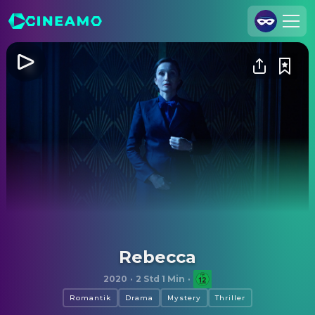
Registrieren
Anmelden
Cineamo für Unternehmen
Kontakt
Impressum
Datenschutzerklärung
Datenschutzeinstellungen
Rebecca
2020
·
2 Std 1 Min
·
Romantik
Drama
Mystery
Thriller