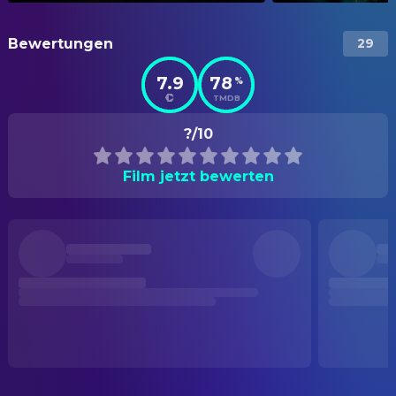
Bewertungen
29
7.9
78
%
TMDB
?/10
Film jetzt bewerten