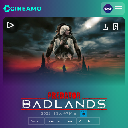
Registrieren
Anmelden
Cineamo für Unternehmen
Kontakt
Impressum
Datenschutzerklärung
Datenschutzeinstellungen
Predator: Badlands
2025
·
1 Std 47 Min
·
Action
Science-Fiction
Abenteuer