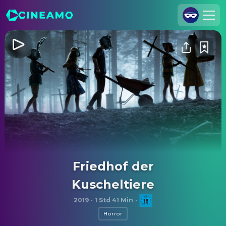
Registrieren
Anmelden
Cineamo für Unternehmen
Kontakt
Impressum
Datenschutzerklärung
Datenschutzeinstellungen
Friedhof der
Kuscheltiere
2019
·
1 Std 41 Min
·
Horror