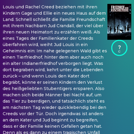
Louis und Rachel Creed beziehen mit ihren
Kindern Gage und Ellie ein neues Haus auf dem
Land. Schnell schließt die Familie Freundschaft
mit ihrem Nachbarn Jud Crandall, der viel über
ihren neuen Heimatort zu erzählen weiß. Als
eines Tages der Familienkater der Creeds
überfahren wird, weiht Jud Louis in ein
?
Geheimnis ein: Im nahe gelegenen Wald gibt es
einen Tierfriedhof, hinter dem aber auch noch
ein alter Indianerfriedhof verborgen liegt. Was
dort begraben wird, kehrt unter die Lebenden
zurück – und wenn Louis den Kater dort
begräbt, könne er seinen Kindern den Verlust
des heißgeliebten Stubentigers ersparen. Also
machen sich beide Männer bei Nacht auf, um
das Tier zu beerdigen, und tatsächlich steht es
am nächsten Tag wieder quicklebendig bei den
Creeds vor der Tür. Doch irgendwas ist anders
an dem Kater und Jud beginnt zu begreifen,
dass er der Familie keinen Gefallen getan hat.
Denn als es dann zu einem tragischen Unfall