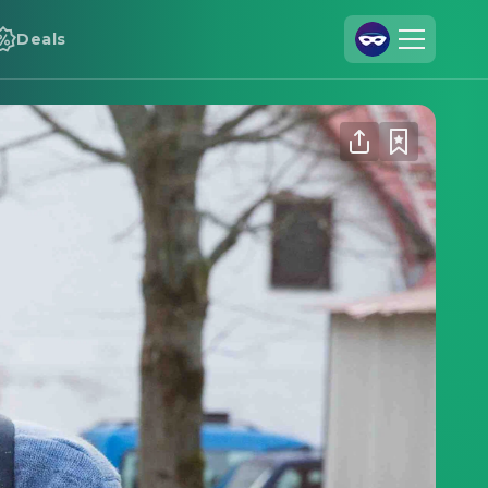
Deals
Registrieren
Anmelden
Cineamo für Unternehmen
Kontakt
Impressum
Datenschutzerklärung
Datenschutzeinstellungen