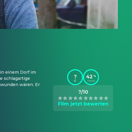
n einem Dorf im 
?
42
%
 schlagartige 
TMDB
chwunden wären. Er 
?/10
Film jetzt bewerten