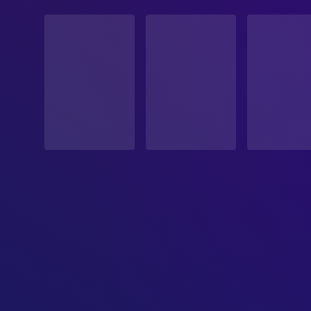
STATUS
Veröffentlicht
ERSCHEINUNGSDATUM
2019-05-30
ORIGINALSPRACHE
Deutsch
PRODUKTIONSLAND
Tschechien, Deutschland, Slowakei