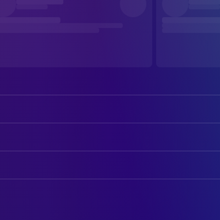
Tomáš Dalecký
Darek
Emilie Neumeister
Hanna
AUTOREN
Hana Bartoňová
Ema
Barbara Johnsonová
Creative Producer
Stanislav Majer
Darek's Father
Iva Procházková
Drehbuch
Steffen Groth
Uli
Iva Procházková
Novel
Ewa Farna
Marta