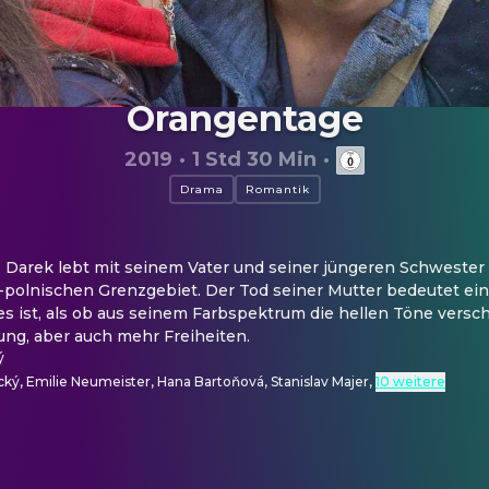
Orangentage
2019
·
1 Std 30 Min
·
Drama
Romantik
arek lebt mit seinem Vater und seiner jüngeren Schwester i
polnischen Grenzgebiet. Der Tod seiner Mutter bedeutet eine
 es ist, als ob aus seinem Farbspektrum die hellen Töne vers
ng, aber auch mehr Freiheiten.
ý
ký, Emilie Neumeister, Hana Bartoňová, Stanislav Majer
,
10 weitere