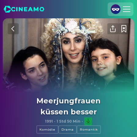
Registrieren
Anmelden
Cineamo für Unternehmen
Kontakt
Impressum
Datenschutzerklärung
Datenschutzeinstellungen
Meerjungfrauen
küssen besser
1991
·
1 Std 50 Min
·
Komödie
Drama
Romantik