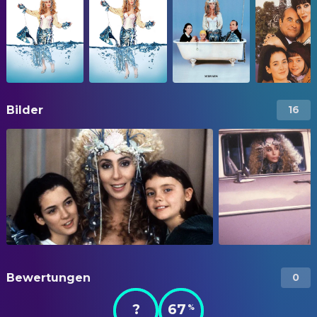
Bilder
16
Bewertungen
0
?
67
%