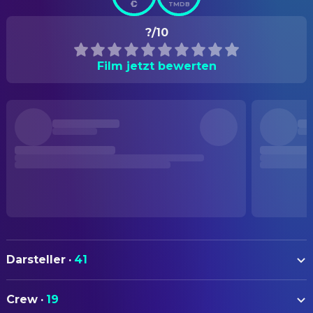
TMDB
?/10
Film jetzt bewerten
Darsteller
·
41
Cher
Rachel Flax
Crew
·
19
Bob Hoskins
Lou Landsky