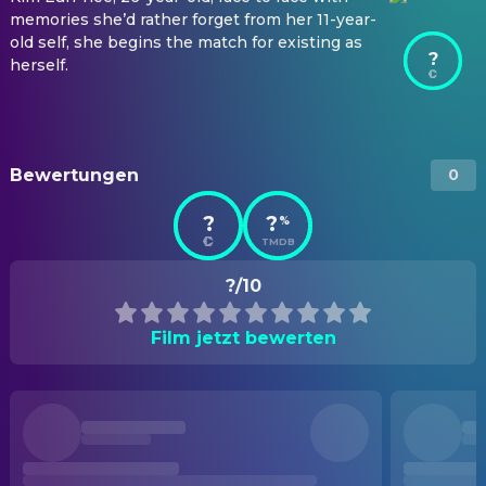
memories she’d rather forget from her 11-year-
old self, she begins the match for existing as
?
herself.
Bewertungen
0
?
?
%
TMDB
?/10
Film jetzt bewerten