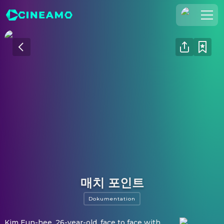
Registrieren
Anmelden
Cineamo für Unternehmen
Kontakt
Impressum
Datenschutzerklärung
Datenschutzeinstellungen
매치 포인트
Dokumentation
Kim Eun-hee, 26-year-old, face to face with