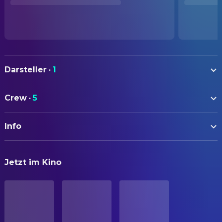
Darsteller
·
1
Kim Eun-hee
Self
Crew
·
5
KAMERA
Info
Kwak So-jin
Kamera
Bae Kkot-na-rae
Kamera
ORIGINALTITEL
Jetzt im Kino
매치 포인트
PRODUKTION
Ko Du-hyun
Produzent
STATUS
Postproduktion
Bong Su-ji
Produzent
ORIGINALSPRACHE
REGIE