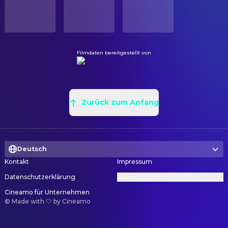
Koreanisch
Yang Ju-yeon
Regie
PRODUKTIONSLAND
Südkorea
Filmdaten bereitgestellt von
Zurück zum Anfang
Deutsch
Kontakt
Impressum
Datenschutzerklärung
Datenschutzeinstellungen
Cineamo für Unternehmen
©
Made with 🤍 by Cineamo