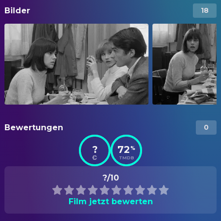
Bilder
18
Bewertungen
0
?
72
%
TMDB
?/10
Film jetzt bewerten