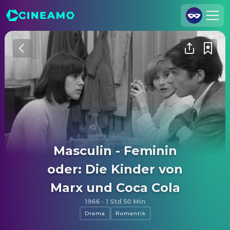
Registrieren
Anmelden
Cineamo für Unternehmen
Kontakt
Impressum
Datenschutzerklärung
Masculin - Feminin
Datenschutzeinstellungen
oder: Die Kinder von
Marx und Coca Cola
1966
·
1 Std 50 Min
Drama
Romantik