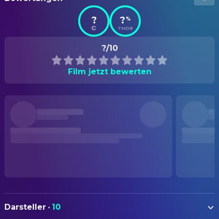
?
?
%
TMDB
?/10
Film jetzt bewerten
Darsteller
·
10