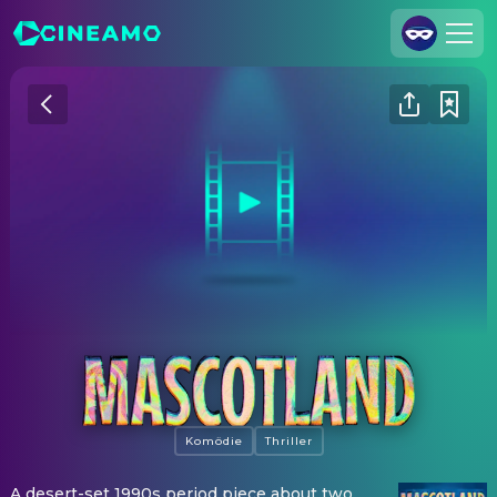
Registrieren
Anmelden
Cineamo für Unternehmen
Kontakt
Impressum
Datenschutzerklärung
Datenschutzeinstellungen
Mascotland
Komödie
Thriller
A desert-set 1990s period piece about two