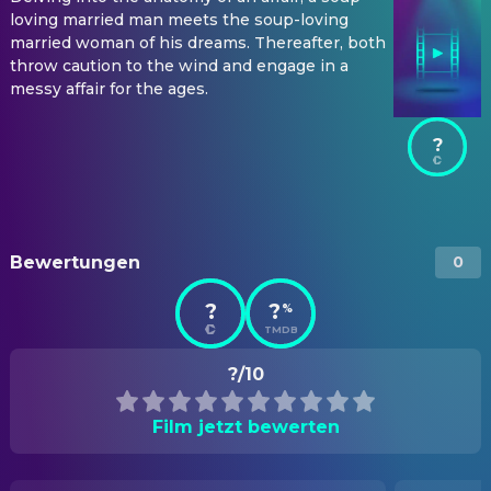
loving married man meets the soup-loving
married woman of his dreams. Thereafter, both
throw caution to the wind and engage in a
messy affair for the ages.
?
Bewertungen
0
?
?
%
TMDB
?/10
Film jetzt bewerten