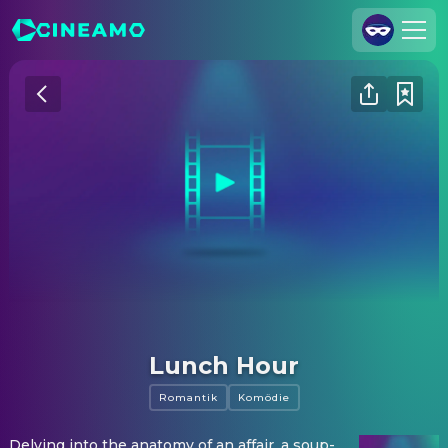
Registrieren
Anmelden
Cineamo für Unternehmen
Kontakt
Impressum
Datenschutzerklärung
Datenschutzeinstellungen
Lunch Hour
Romantik
Komödie
Delving into the anatomy of an affair, a soup-