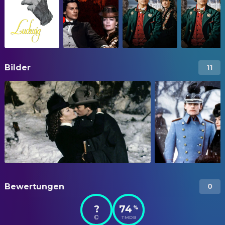
Bilder
11
Bewertungen
0
?
74
%
TMDB