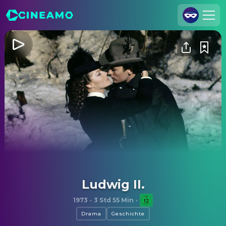
Registrieren
Anmelden
Cineamo für Unternehmen
Kontakt
Impressum
Datenschutzerklärung
Datenschutzeinstellungen
Ludwig II.
1973
·
3 Std 55 Min
·
Drama
Geschichte