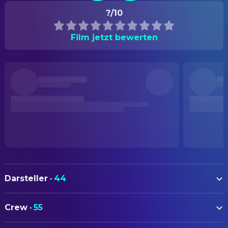
?/10
Film jetzt bewerten
Darsteller
·
44
Helmut Berger
Ludwig
Crew
·
55
Romy Schneider
Elisabeth of Austria
AUTOREN