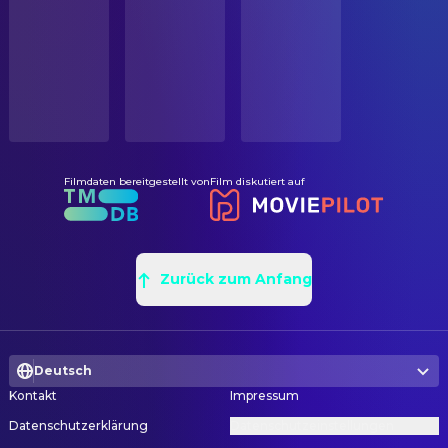
STATUS
In Produktion
ORIGINALSPRACHE
Englisch
PRODUKTIONSLAND
Vereinigte Staaten
Filmdaten bereitgestellt von
Film diskutiert auf
Zurück zum Anfang
Deutsch
Kontakt
Impressum
Datenschutzerklärung
Datenschutzeinstellungen