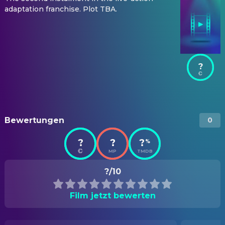
adaptation franchise. Plot TBA.
?
Bewertungen
0
?
?
?
%
MP
TMDB
?/10
Film jetzt bewerten