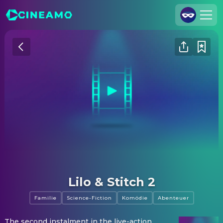
Registrieren
Anmelden
Cineamo für Unternehmen
Kontakt
Impressum
Datenschutzerklärung
Datenschutzeinstellungen
Lilo & Stitch 2
Familie
Science-Fiction
Komödie
Abenteuer
The second instalment in the live-action