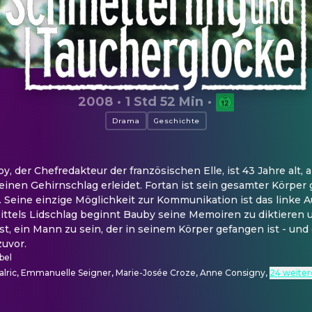
2008
·
1 Std 52 Min
·
Drama
Geschichte
 der Chefredakteur der französischen Elle, ist 43 Jahre alt, a
inen Gehirnschlag erleidet. Fortan ist sein gesamter Körper 
 Seine einzige Möglichkeit zur Kommunikation ist das linke Au
Mittels Lidschlag beginnt Bauby seine Memoiren zu diktieren 
ist, ein Mann zu sein, der in seinem Körper gefangen ist - und 
zuvor.
bel
lric, Emmanuelle Seigner, Marie-Josée Croze, Anne Consigny
,
24 weiter