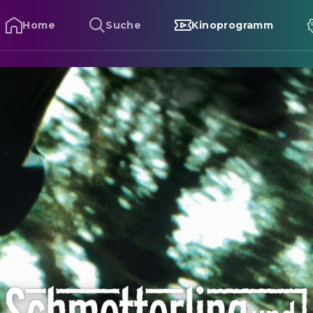
Home
Suche
Kinoprogramm
chmetterling und Taucherglocke