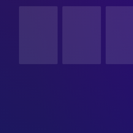
STATUS
Veröffentlicht
ERSCHEINUNGSDATUM
2008-03-27
ORIGINALSPRACHE
Französisch
PRODUKTIONSLAND
Frankreich, Vereinigte Staaten
BUDGET
$14,000,020.00
EINNAHMEN
$19,777,647.00