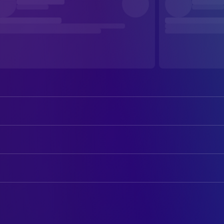
Mathieu Amalric
Jean-Dominique Bauby
Emmanuelle Seigner
Céline Desmoulins
AUTOREN
Marie-Josée Croze
Henriette Durand
Jean-Dominique Bauby
Book
Anne Consigny
Claude
Ronald Harwood
Drehbuch
Patrick Chesnais
Dr. Lepage
Niels Arestrup
CREW
Roussin