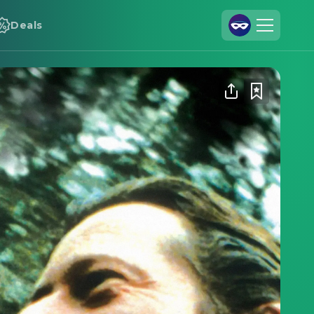
Deals
Registrieren
Anmelden
Cineamo für Unternehmen
Kontakt
Impressum
Datenschutzerklärung
Datenschutzeinstellungen