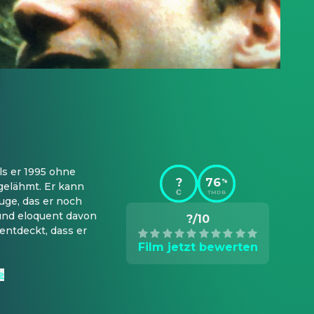
ls er 1995 ohne 
?
76
%
gelähmt. Er kann 
TMDB
ge, das er noch 
und eloquent davon 
?/10
entdeckt, dass er 
Film jetzt bewerten
e