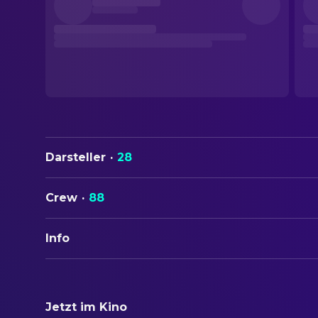
Darsteller
·
28
Crew
·
88
Info
ORIGINALTITEL
Le Scaphandre et le Papillon
Jetzt im Kino