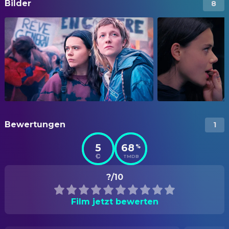
Bilder
8
Bewertungen
1
5
68
%
TMDB
?/10
Film jetzt bewerten