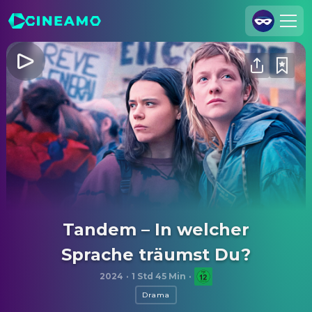
Registrieren
Anmelden
Cineamo für Unternehmen
Kontakt
Impressum
Datenschutzerklärung
Datenschutzeinstellungen
Tandem – In welcher
Sprache träumst Du?
2024
·
1 Std 45 Min
·
Drama