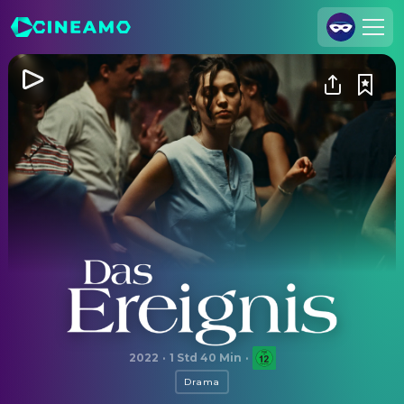
Registrieren
Anmelden
Cineamo für Unternehmen
Kontakt
Impressum
Datenschutzerklärung
Datenschutzeinstellungen
Das Ereignis
2022
·
1 Std 40 Min
·
Drama