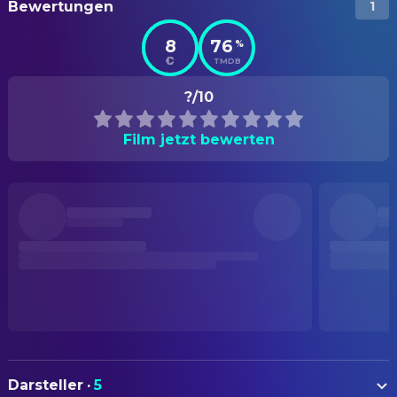
Bewertungen
1
8
76
%
TMDB
?/10
Film jetzt bewerten
Darsteller
·
5