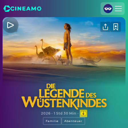
Registrieren
Anmelden
Cineamo für Unternehmen
Kontakt
Impressum
Datenschutzerklärung
Datenschutzeinstellungen
Die Legende des Wüstenkindes
2026
·
1 Std 30 Min
·
Familie
Abenteuer