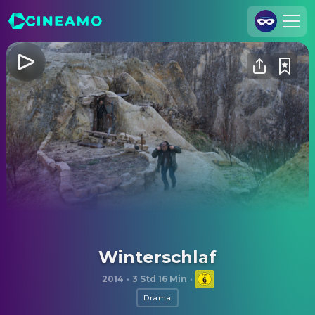
Registrieren
Anmelden
Cineamo für Unternehmen
Kontakt
Impressum
Datenschutzerklärung
Datenschutzeinstellungen
Winterschlaf
2014
·
3 Std 16 Min
·
Drama