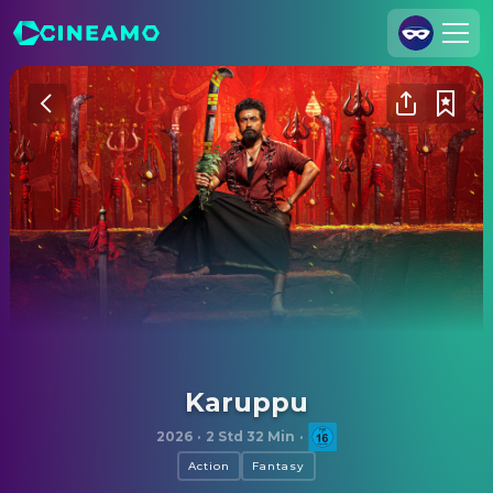
Registrieren
Anmelden
Cineamo für Unternehmen
Kontakt
Impressum
Datenschutzerklärung
Datenschutzeinstellungen
Karuppu
2026
·
2 Std 32 Min
·
Action
Fantasy