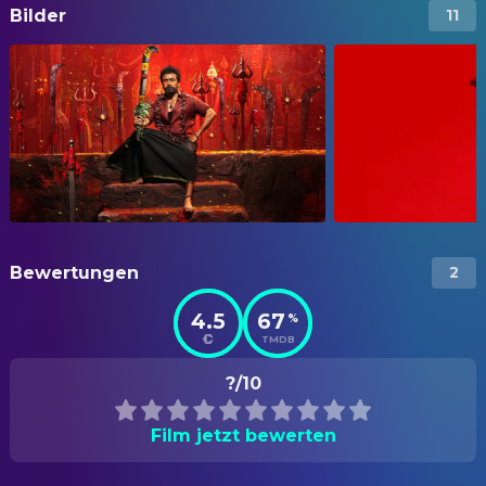
Bilder
11
Bewertungen
2
4.5
67
%
TMDB
?/10
Film jetzt bewerten