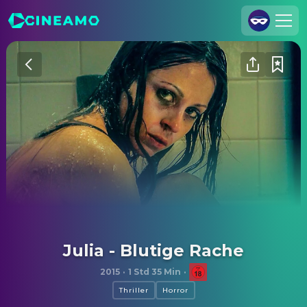
Registrieren
Anmelden
Cineamo für Unternehmen
Kontakt
Impressum
Datenschutzerklärung
Datenschutzeinstellungen
Julia - Blutige Rache
2015
·
1 Std 35 Min
·
Thriller
Horror