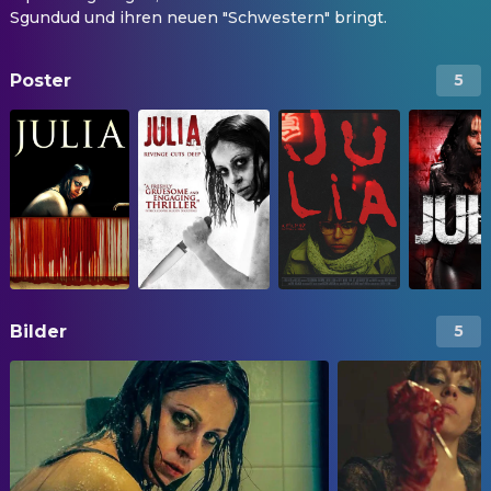
Sgundud und ihren neuen "Schwestern" bringt.
Poster
5
Bilder
5