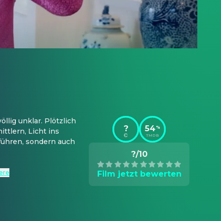
lig unklar. Plötzlich 
?
54
%
ttlern, Licht ins 
TMDB
führen, sondern auch 
?/10
tere
Film jetzt bewerten