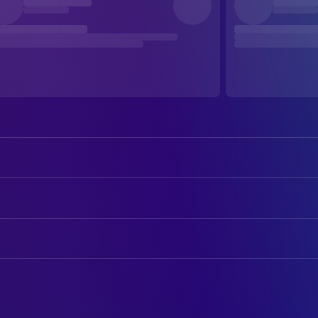
Akshay Kumar
Julius / Jolly No. 3
Abhishek Bachchan
Jalbhushan / Jolly No. 2
AUTOREN
Riteish Deshmukh
Jalabuddin / Jolly No. 1
Sajid Nadiadwala
Drehbuch
Jacqueline Fernandez
Sashikala
Farhad Samji
Drehbuch
Sonam Bajwa
Zara Akhtar
Tarun Mansukhani
Drehbuch
Nargis Fakhri
Kaanchi
Yo Yo Honey Singh
Lyricist