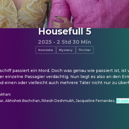
Housefull 5
2025
·
2 Std 30 Min
Komödie
Mystery
Thriller
hiff passiert ein Mord. Doch was genau wie passiert ist, ist völ
er einzelne Passagier verdächtig. Nun liegt es also an den Ermi
d einen oder vielleicht auch mehrere Täter nicht nur zu über
ukhani
r, Abhishek Bachchan, Riteish Deshmukh, Jacqueline Fernandez
,
18 wei