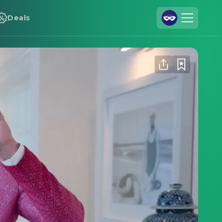
Deals
Registrieren
Anmelden
Cineamo für Unternehmen
Kontakt
Impressum
Datenschutzerklärung
Datenschutzeinstellungen