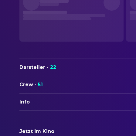
Darsteller
·
22
Crew
·
51
Info
ORIGINALTITEL
हाउसफ़ूल 5
Jetzt im Kino