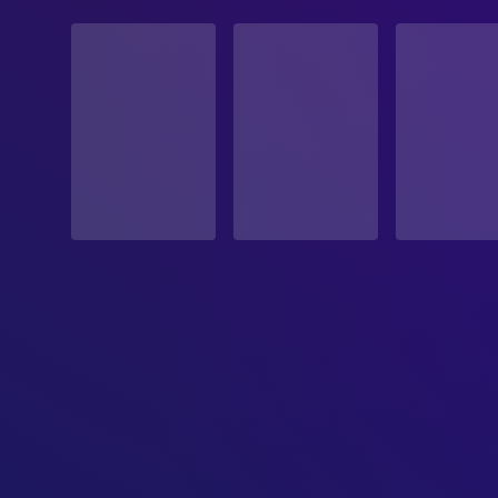
STATUS
Veröffentlicht
ERSCHEINUNGSDATUM
2025-06-05
ORIGINALSPRACHE
Hindi
PRODUKTIONSLAND
Indien, Vereinigtes Königreich
BUDGET
$28,000,000.00
EINNAHMEN
$30,000,000.00