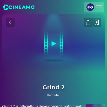
Registrieren
Anmelden
Cineamo für Unternehmen
Kontakt
Impressum
Datenschutzerklärung
Datenschutzeinstellungen
Grind 2
Komödie
Grind 2 is officially in development, with creator