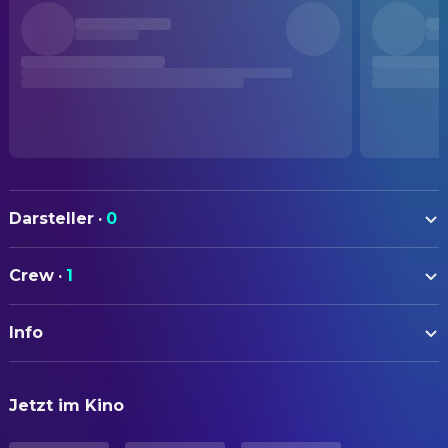
Darsteller
·
0
Crew
·
1
REGIE
Info
Casey La Scala
Regie
ORIGINALTITEL
Jetzt im Kino
Grind 2