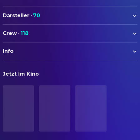
Darsteller
·
70
Masami Nagasawa
Umi Matsuzaki (voice)
Crew
·
118
Junichi Okada
Shun Kazama / Yuichiro
AUTOREN
Sawamura (voice)
Info
Keiko Niwa
Drehbuch
Keiko Takeshita
Hana Matsuzaki (voice)
Hayao Miyazaki
Drehbuch
Yuriko Ishida
Miki Hokuto (voice)
ORIGINALTITEL
Jetzt im Kino
コクリコ坂から
Tetsuro Sayama
Original Story
Rumi Hiiragi
Sachiko Hirokoji (voice)
Chizuru Takahashi
Original Story
Jun Fubuki
Ryoko Matsuzaki (voice)
STATUS
Veröffentlicht
Takashi Naito
Yoshio Onodera (voice)
CREW
Shunsuke Kazama
Shiro Mizunuma / Hiroshi
Keiko Itogawa
Special Effects
ERSCHEINUNGSDATUM
Tachibana (voice)
2013-11-21
FILMMUSIK
Nao Omori
Akio Kazama (voice)
ORIGINALSPRACHE
Pierre Brouard
Dialogue Editor
Teruyuki Kagawa
Tokumaru Board Chairman
Japanisch