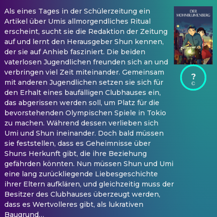
Als eines Tages in der Schülerzeitung ein
Artikel über Umis allmorgendliches Ritual
erscheint, sucht sie die Redaktion der Zeitung
auf und lernt den Herausgeber Shun kennen,
der sie auf Anhieb fasziniert. Die beiden
vaterlosen Jugendlichen freunden sich an und
verbringen viel Zeit miteinander. Gemeinsam
?
mit anderen Jugendlichen setzen sie sich für
den Erhalt eines baufälligen Clubhauses ein,
das abgerissen werden soll, um Platz für die
bevorstehenden Olympischen Spiele in Tokio
zu machen. Während dessen verlieben sich
Umi und Shun ineinander. Doch bald müssen
sie feststellen, dass es Geheimnisse über
Shuns Herkunft gibt, die ihre Beziehung
gefährden könnten. Nun müssen Shun und Umi
eine lang zurückliegende Liebesgeschichte
ihrer Eltern aufklären, und gleichzeitig muss der
Besitzer des Clubhauses überzeugt werden,
dass es Wertvolleres gibt, als lukrativen
Baugrund…