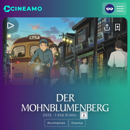
Registrieren
Anmelden
Cineamo für Unternehmen
Kontakt
Impressum
Datenschutzerklärung
Datenschutzeinstellungen
Der Mohnblumenberg
2013
·
1 Std 31 Min
·
Animation
Drama