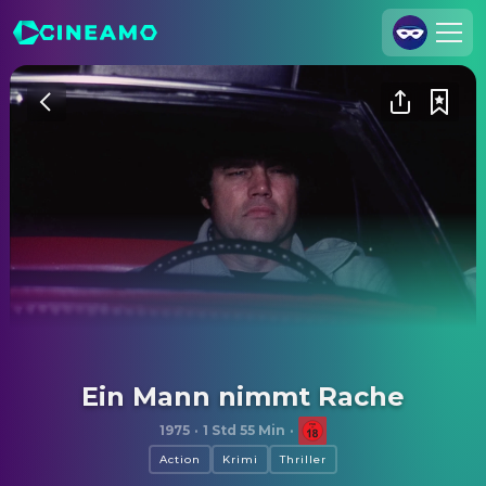
Registrieren
Anmelden
Cineamo für Unternehmen
Kontakt
Impressum
Datenschutzerklärung
Datenschutzeinstellungen
Ein Mann nimmt Rache
1975
·
1 Std 55 Min
·
Action
Krimi
Thriller