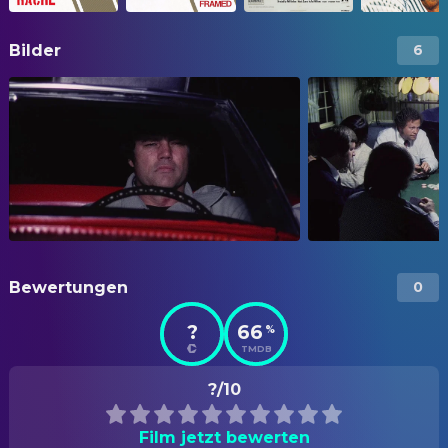
Bilder
6
Bewertungen
0
?
66
%
TMDB
?/10
Film jetzt bewerten