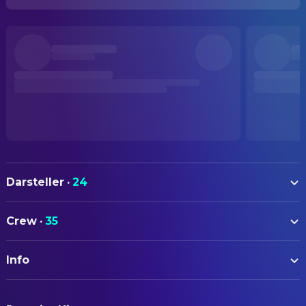
Darsteller
·
24
Joe Don Baker
Ron Lewis
Crew
·
35
Conny Van Dyke
Susan Barrett
AUTOREN
Gabriel Dell
Vince Greeson
Info
Mort Briskin
Drehbuch
John Marley
Sal Viccarrone
Mike Misenheimer
Novel
ORIGINALTITEL
Brock Peters
Sam Perry