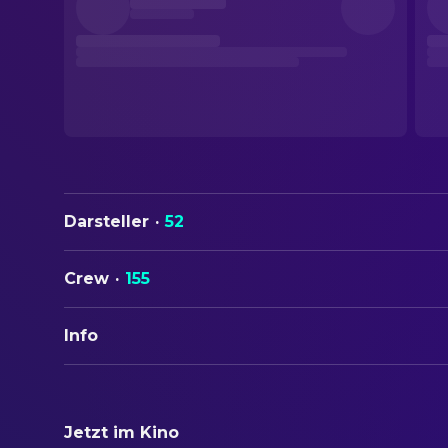
Darsteller
·
52
Crew
·
155
Info
ORIGINALTITEL
Fifty Shades Darker
Jetzt im Kino