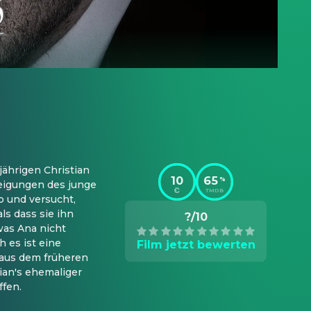
ährigen Christian 
10
65
%
eigungen des junge 
TMDB
 und versucht, 
s dass sie ihn 
?/10
was Ana nicht 
 es ist eine 
Film jetzt bewerten
 aus dem früheren 
ian's ehemaliger 
ffen.