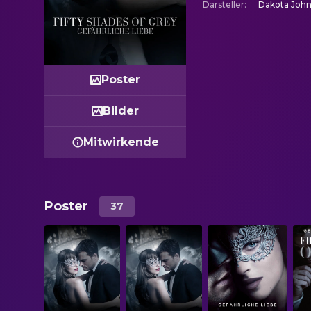
Darsteller
:
Dakota John
Poster
Bilder
Mitwirkende
Poster
37