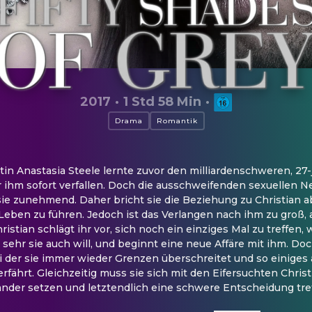
2017
·
1 Std 58 Min
·
Drama
Romantik
tin Anastasia Steele lernte zuvor den milliardenschweren, 27-j
ihm sofort verfallen. Doch die ausschweifenden sexuellen N
ie zunehmend. Daher bricht sie die Beziehung zu Christian ab
eben zu führen. Jedoch ist das Verlangen nach ihm zu groß, al
istian schlägt ihr vor, sich noch ein einziges Mal zu treffen, 
sehr sie auch will, und beginnt eine neue Affäre mit ihm. Doch
ei der sie immer wieder Grenzen überschreitet und so einiges
rfährt. Gleichzeitig muss sie sich mit den Eifersuchten Christ
nder setzen und letztendlich eine schwere Entscheidung tre