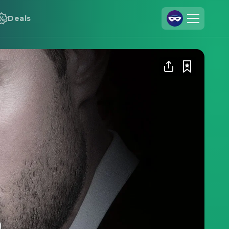
Deals
Registrieren
Anmelden
Cineamo für Unternehmen
Kontakt
Impressum
Datenschutzerklärung
Datenschutzeinstellungen