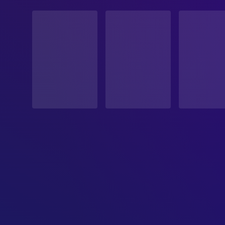
STATUS
Veröffentlicht
ERSCHEINUNGSDATUM
2017-02-09
ORIGINALSPRACHE
Englisch
PRODUKTIONSLAND
Vereinigte Staaten
BUDGET
$55,000,000.00
EINNAHMEN
$381,545,846.00