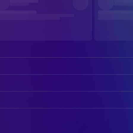
Dakota Johnson
Anastasia Steele
Jamie Dornan
Christian Grey
AUTOREN
Eric Johnson
Jack Hyde
Niall Leonard
Drehbuch
Eloise Mumford
Kate Kavanagh
E.L. James
Novel
Bella Heathcote
Leila
Rita Ora
BELEUCHTUNG
Mia Grey