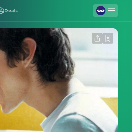
Deals
Registrieren
Anmelden
Cineamo für Unternehmen
Kontakt
Impressum
Datenschutzerklärung
Datenschutzeinstellungen