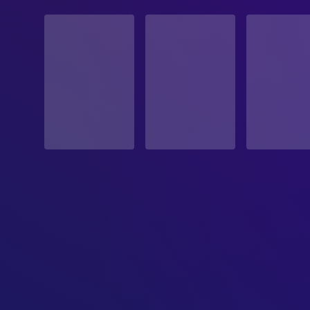
STATUS
Veröffentlicht
ERSCHEINUNGSDATUM
1998-09-11
ORIGINALSPRACHE
Französisch
PRODUKTIONSLAND
Frankreich, Schweiz