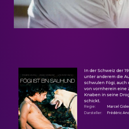
In der Schweiz der 19
unter anderem die Auf
schwulen Fögi, auch 
von vornherein eine z
Knaben in seine Droge
schickt.
Regie
:
Marcel Gisle
Darsteller
:
Frédéric And