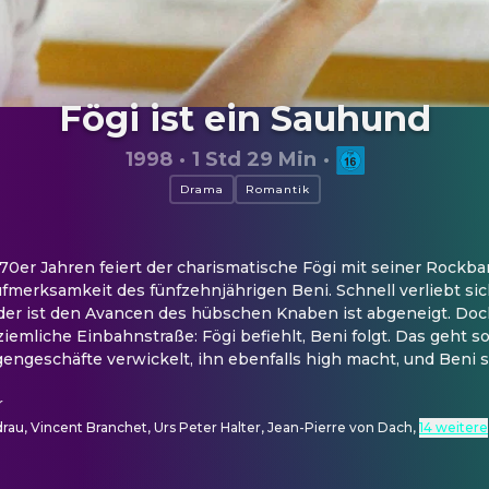
Fögi ist ein Sauhund
1998
·
1 Std 29 Min
·
Drama
Romantik
70er Jahren feiert der charismatische Fögi mit seiner Rockba
merksamkeit des fünfzehnjährigen Beni. Schnell verliebt sich
der ist den Avancen des hübschen Knaben ist abgeneigt. Doch
iemliche Einbahnstraße: Fögi befiehlt, Beni folgt. Das geht so
ngeschäfte verwickelt, ihn ebenfalls high macht, und Beni so
r
rau, Vincent Branchet, Urs Peter Halter, Jean-Pierre von Dach
,
14 weitere