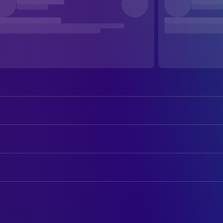
Frédéric Andrau
Fögi
Vincent Branchet
Beni
AUTOREN
Urs Peter Halter
Töbe
Rudolf Nadler
Drehbuch
Jean-Pierre von Dach
Wäde
Marcel Gisler
Drehbuch
Ulrich Bodamer
Schäfer
Martin Frank
Novel
Jaqueline Brutsche
Richs Girlfriend #2