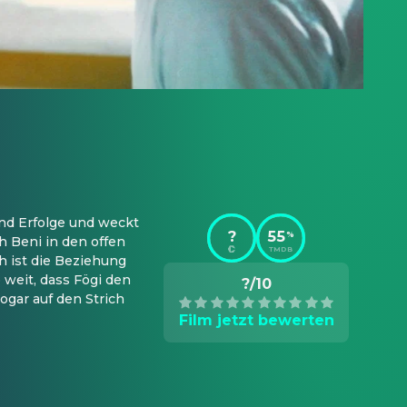
nd Erfolge und weckt 
?
55
%
 Beni in den offen 
TMDB
 ist die Beziehung 
 weit, dass Fögi den 
?/10
gar auf den Strich 
Film jetzt bewerten