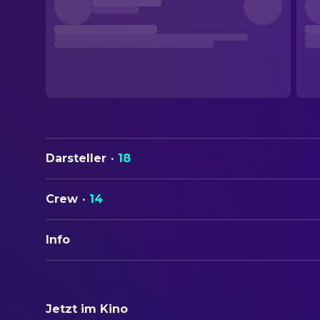
Darsteller
·
18
Crew
·
14
Info
ORIGINALTITEL
F. est un salaud
Jetzt im Kino