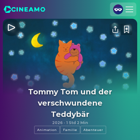
Registrieren
Anmelden
Cineamo für Unternehmen
Kontakt
Impressum
Datenschutzerklärung
Tommy Tom und der
Datenschutzeinstellungen
verschwundene
Teddybär
2026
·
1 Std 2 Min
Animation
Familie
Abenteuer