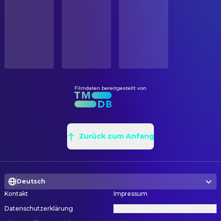
Veröffentlicht
Mike Boddé
Music
ERSCHEINUNGSDATUM
REGIE
2026-05-14
Joost van den Bosch
Regie
ORIGINALSPRACHE
Erik Verkerk
Regie
Niederländisch
Filmdaten bereitgestellt von
SZENENBILD
PRODUKTIONSLAND
Leo de Wijs
Szenenbild
Belgien, Niederlande
VISUELLE EFFEKTE
Zurück zum Anfang
Digna van der Put
Character Designer
Deutsch
Kontakt
Impressum
Datenschutzerklärung
Datenschutzeinstellungen