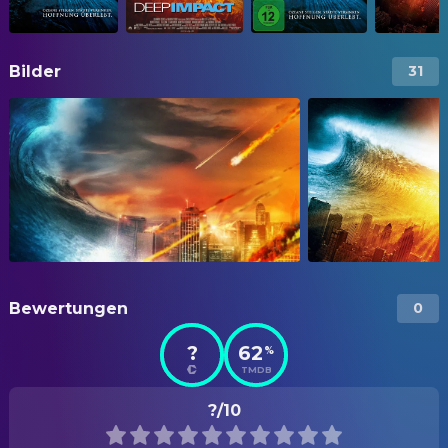
Bilder
31
Bewertungen
0
?
62
%
TMDB
?/10