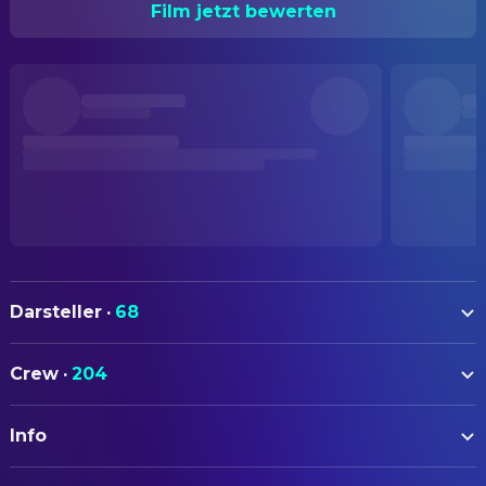
Film jetzt bewerten
Darsteller
·
68
Robert Duvall
Capt. Spurgeon 'Fish' Tanner
Crew
·
204
Téa Leoni
Jenny Lerner
AUTOREN
Elijah Wood
Leo Biederman
Info
Bruce Joel Rubin
Drehbuch
Vanessa Redgrave
Robin Lerner
Michael Tolkin
Drehbuch