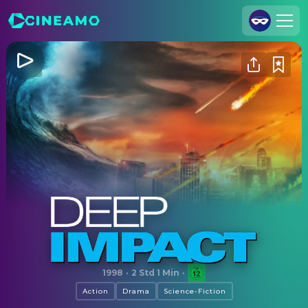
Registrieren
Anmelden
Cineamo für Unternehmen
Kontakt
Impressum
Datenschutzerklärung
Datenschutzeinstellungen
Deep Impact
1998
·
2 Std 1 Min
·
Action
Drama
Science-Fiction