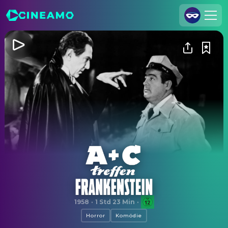
Registrieren
Anmelden
Cineamo für Unternehmen
Kontakt
Impressum
Datenschutzerklärung
Datenschutzeinstellungen
Abbott und Costello treffen Frankenstein
1958
·
1 Std 23 Min
·
Horror
Komödie