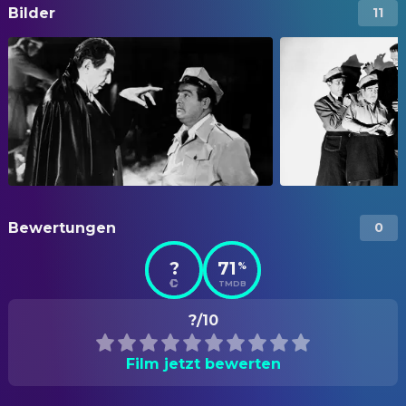
Bilder
11
Bewertungen
0
?
71
%
TMDB
?/10
Film jetzt bewerten