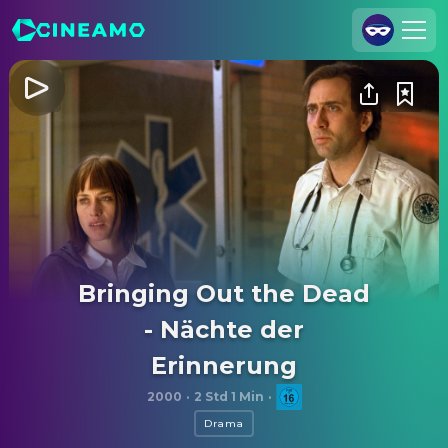
Registrieren
Anmelden
Cineamo für Unternehmen
Kontakt
Impressum
Datenschutzerklärung
Bringing Out the Dead
Datenschutzeinstellungen
- Nächte der
Erinnerung
2000
·
2 Std 1 Min
·
Drama