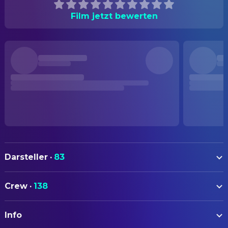
Film jetzt bewerten
Darsteller
·
83
Nicolas Cage
Frank Pierce
Crew
·
138
Patricia Arquette
Mary Burke
AUTOREN
John Goodman
Larry Verber
Info
Paul Schrader
Drehbuch
Ving Rhames
Marcus