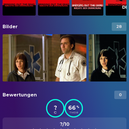
Bilder
28
Bewertungen
0
?
66
%
TMDB
?/10